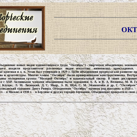
ОКТ
бъединение новых видов художественного труда "Октябрь") - творческое объединение, основанно
его входили представители различных видов искусства: живописцы, прикладники, 
ые критики и т. п. Устав был утвержден в 1929 г. Цели объединения предполагали развитие
тва и архитектуры. Многие члены "Октября" были приверженцами конструктивизма. Внутри
ваны молодежная группа "Молодой Октябрь" и национальный сектор. В своих деклараци
л с АХР. Активными членами объединения были художники А. А. и В. А. Веснины, М. Я. Ги
Г. Клуцис, Л. М. Лисицкий, Д. С. Моор, Э. И. Шуб, С. М. Эйзенштейн и др. С "Октябрем
ксиканский художник Диего Ривера. Объединение "Октябрь" провело ряд выставок: в 1928 г. - 
 гг. - в Москве; в 1930 г. - в Берлине и других городах Германии. Объединение прекратило свою 