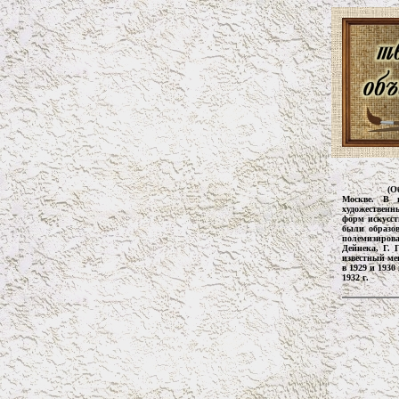
(О
Москве. В н
художественн
форм искусс
были образо
полемизирова
Дейнека, Г. 
известный ме
в 1929 и 1930
1932 г.