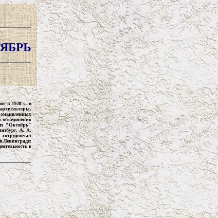
ЯБРЬ
е в 1928 г. в
архитекторы,
 промышленных
 объединения
ях "Октябрь"
нзбург, А. А.
" сотрудничал
в Ленинграде;
деятельность в