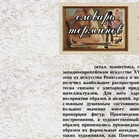
(итал. manierisma,
западноевропейском искусстве XV
этап от искусства Ренессанса к и
получил наибольшее распростра
тесно связано с элитарной прид
интеллектуалов. Для него ха
восприятии образов и явлений, пр
сложным душевным состоянием.
большое значение имеет лини
пропорции фигур. Произведени
построениями, а художественный
образец принимались произведен
образом их формальные находки.
таких художников, как Понтормо