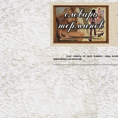
(лат. camera, от греч. kamara - свод, ко
церковных служителей.