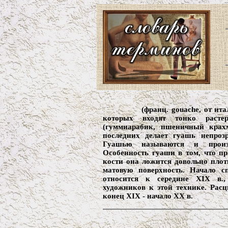
(франц. gouache, от ита
которых входят тонко растер
(гуммиарабик, пшеничный крахм
последних делает гуашь непроз
Гуашью называются и произв
Особенность гуаши в том, что при
кости она ложится довольно плот
матовую поверхность. Начало с
относится к середине XIX в.,
художников к этой технике. Расц
конец XIX - начало XX в.