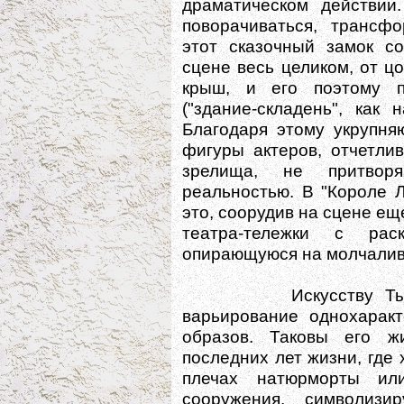
драматическом действии
поворачиваться, трансф
этот сказочный замок с
сцене весь целиком, от ц
крыш, и его поэтому п
("здание-складень", как 
Благодаря этому укрупня
фигуры актеров, отчетли
зрелища, не притворя
реальностью. В "Короле 
это, соорудив на сцене ещ
театра-тележки с рас
опирающуюся на молчалив
Искусству Тышлера
варьирование однохаракт
образов. Таковы его ж
последних лет жизни, где 
плечах натюрморты или
сооружения, символиз