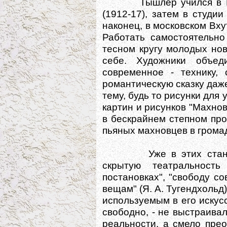
Тышлер учился в Киев
(1912-17), затем в студии
наконец, в московском Вхут
Работать самостоятельно
тесном кругу молодых но
себе. Художники объед
современное - технику, 
романтическую сказку даж
тему, будь то рисунки для 
картин и рисунков "Махнов
в бескрайнем степном пр
пьяных махновцев в грома
Уже в этих станковых
скрытую театральност
постановках", "свободу с
вещам" (Я. А. Тугендхольд
используемым в его искус
свободно, - не выстраива
реальности, а смело пре