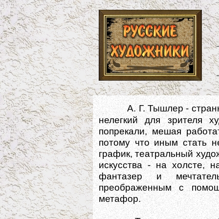
А. Г. Тышлер - стра
нелегкий для зрителя х
попрекали, мешая работа
потому что иным стать н
график, театральный худож
искусства - на холсте, 
фантазер и мечтател
преображенным с помощ
метафор.