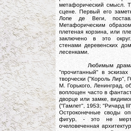
метафорический смысл. Т
сцене. Первый его замет
Лопе де Веги, поста
Метафорическим образом
плетеная корзина, или пл
заключено в это округ
стенами деревенских до
лесенками.
Любимым драматурго
"прочитанный" в эскизах
творчески ("Король Лир", Г
М. Горького, Ленинград, о
воплощен часто в фантас
дворце или замке, видим
("Гамлет", 1953; "Ричард I
Остроконечные своды оп
фигур, - это не мерт
очеловеченная архитекту