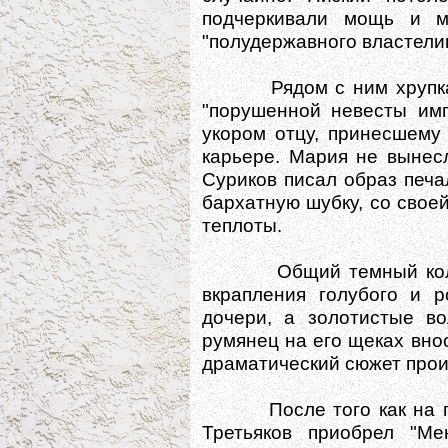
подчеркивали мощь и м
"полудержавного властели
Рядом с ним хрупкая 
"порушенной невесты имп
укором отцу, принесшему
карьере. Мария не вынес
Суриков писал образ печа
бархатную шубку, со свое
теплоты.
Общий темный колорит
вкрапления голубого и 
дочери, а золотистые в
румянец на его щеках вн
драматический сюжет прои
После того как на пере
Третьяков приобрел "Ме