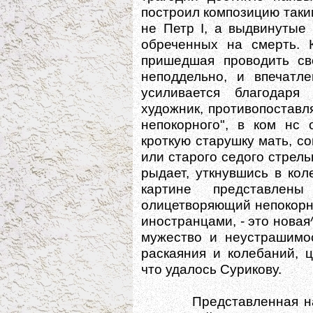
построил композицию таки
не Петр I, a выдвинутые
обреченных на смерть. К
пришедшая проводить св
неподдельно, и впечатл
усиливается благодаря 
художник, противопоставл
непокорного", в ком нс 
кроткую старушку мать, с
или старого седого стрель
рыдает, уткнувшись в кол
картине представлен
олицетворяющий непокорну
иностранцами, - это новая
мужество и неустрашимо
раскаяния и колебаний, 
что удалось Сурикову.
Представленная на IX