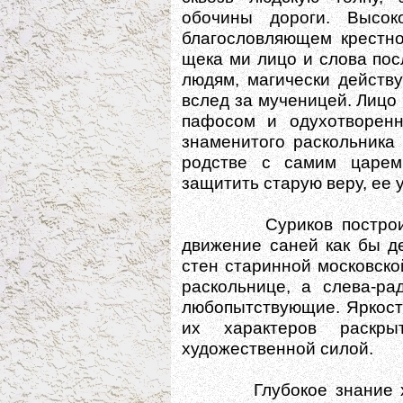
обочины дороги. Высок
благословляющем крестно
щека ми лицо и слова пос
людям, магически действу
вслед за мученицей. Лиц
пафосом и одухотворенн
знаменитого раскольника
родстве с самим царем
защитить старую веру, ее 
Суриков построил ко
движение саней как бы де
стен старинной московско
раскольнице, а слева-ра
любопытствующие. Яркост
их характеров раскр
художественной силой.
Глубокое знание худо