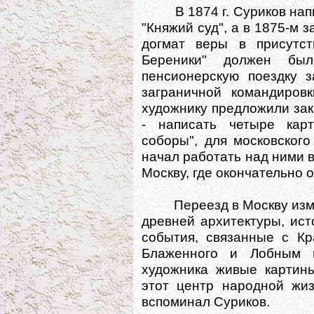
В 1874 г. Суриков напис
"Княжий суд", а в 1875-м 
догмат веры в присутс
Береники" должен бы
пенсионерскую поездку з
заграничной командиров
художнику предложили зак
- написать четыре кар
соборы", для московског
начал работать над ними в 
Москву, где окончательно 
Переезд в Москву измени
древней архитектуры, ис
события, связанные с К
Блаженного и Лобным 
художника живые картины
этот центр народной жиз
вспоминал Суриков.