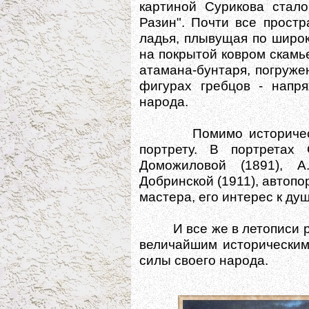
картиной Сурикова стало
Разин". Почти все прост
ладья, плывущая по широк
на покрытой ковром скамь
атамана-бунтаря, погруже
фигурах гребцов - напр
народа.
Помимо исторического
портрету. В портретах 
Доможиловой (1891), А
Добринской (1911), автопо
мастера, его интерес к ду
И все же в летописи рус
величайшим историческим
силы своего народа.