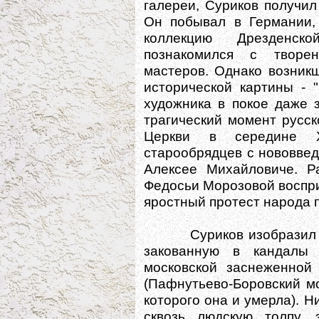
галереи, Суриков получил
Он побывал в Германии, 
коллекцию Дрезденск
познакомился с творе
мастеров. Однако возник
исторической картины - 
художника в покое даже 
трагический момент русск
Церкви в середине X
старообрядцев с нововве
Алексее Михайловиче. Р
Федосьи Морозовой воспри
яростный протест народа п
Суриков изобразил эпи
закованную в кандалы
московской заснеженной 
(Пафнутьево-Боровский м
которого она и умерла). 
сквозь людскую толпу,