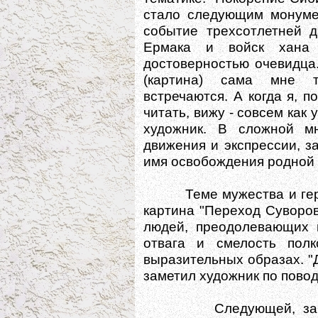
стало следующим монуме
событие трехсотлетней д
Ермака и войск хана 
достоверностью очевидца.
(картина) сама мне т
встречаются. А когда я, п
читать, вижу - совсем как 
художник. В сложной мн
движения и экспрессии, з
имя освобождения родной 
Теме мужества и герои
картина "Переход Суворов
людей, преодолевающих 
отвага и смелость пол
выразительных образах. "Д
заметил художник по повод
Следующей, закончен