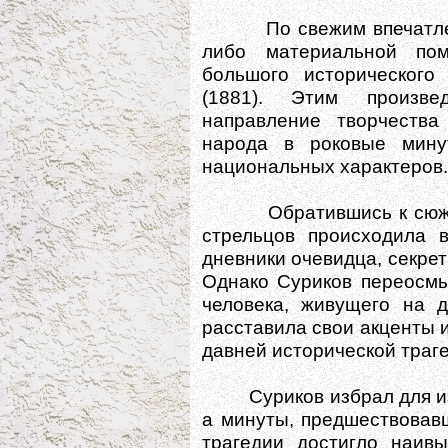
По свежим впечатлениям
либо материальной по
большого исторического 
(1881). Этим произве
направление творчества
народа в роковые мину
национальных характеров.
Обратившись к сюжету 
стрельцов происходила в
дневники очевидца, секрет
Однако Суриков переосмы
человека, живущего на д
расставила свои акценты 
давней исторической траг
Суриков избрал для изо
а минуты, предшествовавш
трагедии достигло наив