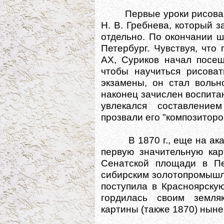
Первые уроки рисования
Н. В. Гребнева, который 
отдельно. По окончании ш
Петербург. Чувствуя, что
АХ, Суриков начал посе
чтобы научиться рисоват
экзамены, он стал вольн
наконец зачислен воспита
увлекался составление
прозвали его "композиторо
В 1870 г., еще на акаде
первую значительную кар
Сенатской площади в Пе
сибирским золотопромышл
поступила в Красноярску
гордилась своим земля
картины (также 1870) нын