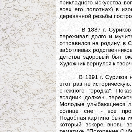
прикладного искусства воп
всех его полотнах) в из
деревянной резьбы постро
В 1887 г. Суриков пот
переживал долго и мучит
отправился на родину, в 
заботливых родственников
детства здоровый быт ок
Художник вернулся к творч
В 1891 г. Суриков нап
этот раз не историческую,
снежного городка". Пока
всадник должен перескоч
Молодые улыбающиеся ли
солнце снег - все про
Подобная картина была и
который вскоре вновь ве
тематике. "Покорение Си