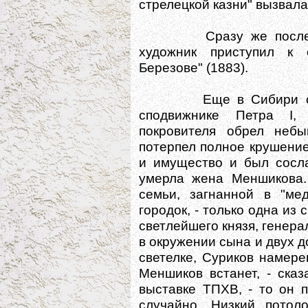
стрелецкой казни" вызвала
Сразу же после око
художник приступил к
Березове" (1883).
Еще в Сибири слыша
сподвижнике Петра I,
покровителя обрел небы
потерпел полное крушение
и имущество и был сосла
умерла жена Меншикова.
семьи, загнанной в "мед
городок, - только одна из
светлейшего князя, генера
в окружении сына и двух д
светелке, Суриков намере
Меншиков встанет, - сказ
выставке ТПХВ, - то он п
случайно. Низкий потол