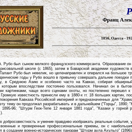
Франц Але
1856, Одесса - 1
А. Рубо был сыном мелкого французского коммерсанта. Образование он
рисовальной школе (с 1865), затем в Баварской академии художеств
. Талант Рубо был невелик, но целенаправлен и опирался на большое т
денческие годы у Рубо вошло в привычку совершать дальние поездки п
ну, в Среднюю Азию и особенно часто на Кавказ, собирая обширны
 которым впоследствии постоянно пользовался. Начинал он в бытов
и картинками, чаще всего сценами охоты, но постепенно перешел к
 Громкую известность принесли ему в 1880-х гг. 18 больших картин, п
покорения Кавказа Российской империей и предназначенных для "Храм
эту тему он продолжал разрабатывать и в дальнейшем ("Горцы", 1890; "
, 1895-96; "Штурм Геок-Тепе 12 января 1881 года", "Казаки у горной р
).
росовестность и умение правдиво изображать реальные события, у
своенные и проверенные профессиональные приемы, он с наибольши
л в создании военно-исторических панорам "Штурм аула Ахульго" (1896)