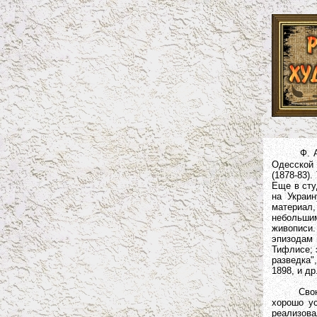
Ф. 
Одесской 
(1878-83)
Еще в сту
на Украи
материал,
небольшим
живописи.
эпизодам 
Тифлисе; 
разведка"
1898, и др.
Свою доб
хорошо у
реализова