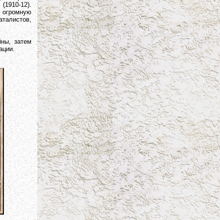
(1910-12).
 огромную
аталистов,
ны, затем
ации.