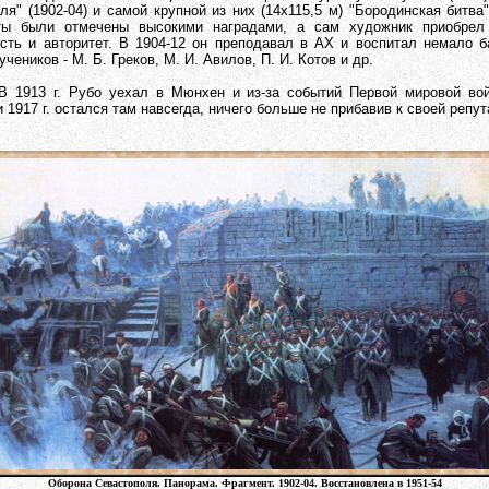
ля" (1902-04) и самой крупной из них (14х115,5 м) "Бородинская битва" 
ты были отмечены высокими наградами, а сам художник приобрел
сть и авторитет. В 1904-12 он преподавал в АХ и воспитал немало б
учеников - М. Б. Греков, М. И. Авилов, П. И. Котов и др.
. Рубо уехал в Мюнхен и из-за событий Первой мировой вой
 1917 г. остался там навсегда, ничего больше не прибавив к своей репут
Оборона Севастополя. Панорама. Фрагмент. 1902-04. Восстановлена в 1951-54