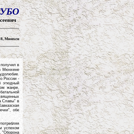
РУБО
ксеевич
928, Мюнхен
 получил в
 в Мюнхене
рудолюбие.
о России -
й этюдный
ом жанре,
 батальной
освященных
а Славы" в
Кавказская
ечки", обе
потребляя
м успехом
, "Оборона