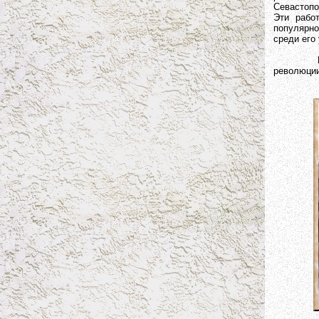
Севастопо
Эти рабо
популярно
среди его 
В 1913 г
революции