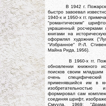
В 1942 г. Пожарский п
быстро завоевал известно
1940-х и 1950-х гг. прим
"романтическим" шрифто
украшенный росчерками и
книгами на историческую
оформлял художник ("Лу
"Избранное" Р.-Л. Стиве
Майна Рида, 1956).
В 1960-х гг. Пожарск
обновлении книжного ис
поисков своим младшим 
очень специфический
применявшийся им в кн
изобретательностью 
формировал сам комплекс
соединяя шрифт, изображе
Смуула, 1969; "Драма