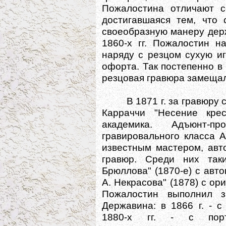
Пожалостина отличают со
достигавшаяся тем, что 
своеобразную манеру держ
1860-х гг. Пожалостин н
наряду с резцом сухую иг
офорта. Так постепенно в
резцовая гравюра замещал
В 1871 г. за гравюру с 
Карраччи "Несение кре
академика. Адъюнт-п
гравировального класса А
известным мастером, авт
гравюр. Среди них так
Брюллова" (1870-е) с авто
А. Некрасова" (1878) с ори
Пожалостин выполнил з
Державина: в 1866 г. - с
1880-х гг. - с портр