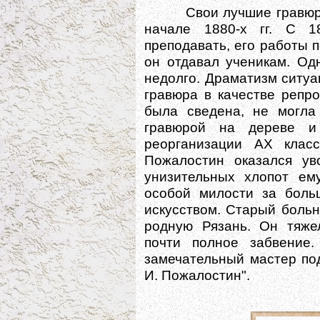
Свои лучшие гравюры ху
начале 1880-х гг. С 1
преподавать, его работы 
он отдавал ученикам. Од
недолго. Драматизм ситуа
гравюра в качестве репро
была сведена, не могла
гравюрой на дереве и
реорганизации АХ клас
Пожалостин оказался у
унизительных хлопот ем
особой милости за боль
искусством. Старый больн
родную Рязань. Он тяже
почти полное забвение
замечательный мастер по
И. Пожалостин".