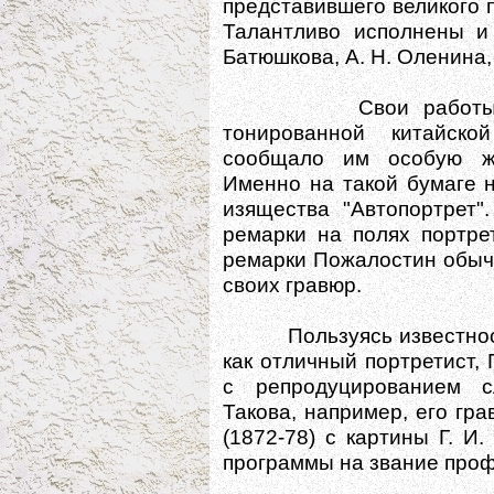
представившего великого 
Талантливо исполнены и 
Батюшкова, А. Н. Оленина,
Свои работы Пожал
тонированной китайско
сообщало им особую жи
Именно на такой бумаге 
изящества "Автопортрет"
ремарки на полях портре
ремарки Пожалостин обыч
своих гравюр.
Пользуясь известность
как отличный портретист,
с репродуцированием с
Такова, например, его гр
(1872-78) с картины Г. И
программы на звание про