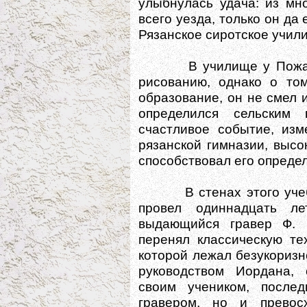
улыбнулась удача: из мн
всего уезда, только он да
Рязанское сиротское учил
В училище у Пожалост
рисованию, однако о том
образование, он не смел 
определился сельским
счастливое событие, изм
рязанской гимназии, выс
способствовал его опреде
В стенах этого учебно
провел одиннадцать ле
выдающийся гравер Ф. 
перенял классическую те
которой лежал безукоризн
руководством Иордана,
своим учеником, после
гравером, но и превос