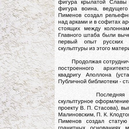
фигура крылатой Славы 
фигура воина, ведущего
Пименов создал рельефн
над арками и в софитах аро
стоящих между колоннам
Главного штаба были выч
первый опыт русских 
скульптуры из этого матер
Продолжая сотрудничать
построенного архитек
квадригу Аполлона (уст
Публичной библиотеки - ст
Последняя значите
скульптурное оформление
проекту В. П. Стасова), в
Малиновским, П. К. Клодто
Пименов создал статую
гранитных основаниях м