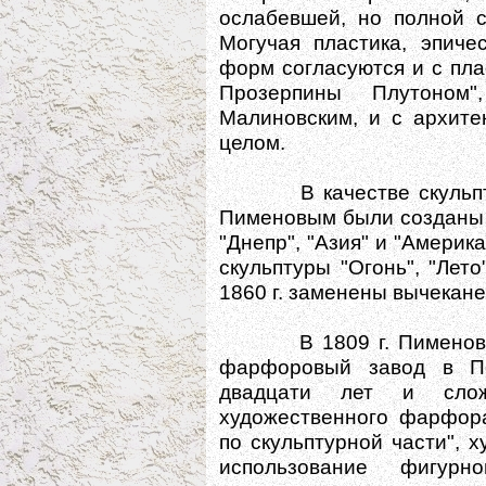
ослабевшей, но полной с
Могучая пластика, эпиче
форм согласуются и с пла
Прозерпины Плутоном
Малиновским, и с архите
целом.
В качестве скульптур
Пименовым были созданы 
"Днепр", "Азия" и "Америк
скульптуры "Огонь", "Лето
1860 г. заменены вычекане
В 1809 г. Пименов бы
фарфоровый завод в Пе
двадцати лет и слож
художественного фарфора
по скульптурной части", 
использование фигурн