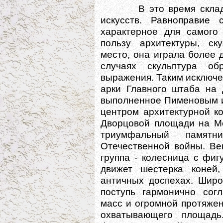
В это время складыва
искусств. Равноправие 
характерное для самого
пользу архитектуры, ск
место, она играла более 
случаях скульптура о
выражения. Таким исключе
арки Главного штаба на 
выполненное Пименовым и
центром архитектурной к
Дворцовой площади на Мо
триумфальный памятн
Отечественной войны. Вен
группа - колесница с фи
движет шестерка коней
античных доспехах. Широ
поступь гармонично сог
масс и огромной протяжен
охватывающего площад