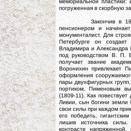
мемориальной пластики: 
погруженная в скорбную з
Закончив в 1803 г.
пенсионером и начинает 
монументалист. Для строя
Петербурге он создает 
Владимира и Александра Н
под руководством В. П. 
получает звание академ
Воронихин привлекает Пи
оформления сооружаемого
пары двухфигурных групп
портиком, Пименовым вы
(1809-11). Как повествует
Ливии, сын богини земли 
свои силы при каждом прик
его победить, гигантски
лишив источника силы.
контрасте напряженной,