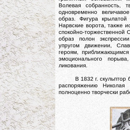
Волевая собранность, т
одновременно величавое
образ. Фигура крылатой
Нарвские ворота, также 
спокойно-торжественной С
образ полон экспрессии
упругом движении, Сла
героям, приближающимся
эмоционального порыва
ликования.
В 1832 г. скульптор бы
распоряжению Николая 
полноценно творчески рабо