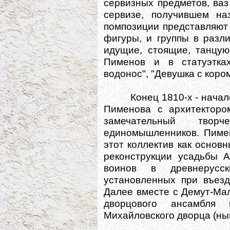
сервизных предметов, ваз
сервизе, получившем наз
помпозиции представляют 
фигуры, и группы в разл
идущие, стоящие, танцую
Пименов и в статуэтках
водонос", "Девушка с кором
Конец 1810-х - начало 1
Пименова с архитекторо
замечательный творч
единомышленников. Пиме
этот коллектив как основн
реконструкции усадьбы 
воинов в древнерусск
установленных при въезд
Далее вместе с Демут-Ма
дворцового ансамбля
Михайловского дворца (ны