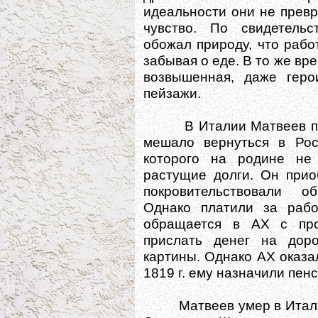
идеальности они не превр
чувство. По свидетельс
обожал природу, что рабо
забывая о еде. В то же вр
возвышенная, даже геро
пейзажи.
В Италии Матвеев прож
мешало вернуться в Рос
которого на родине не
растущие долги. Он прио
покровительствовали о
Однако платили за рабо
обращается в АХ с про
прислать денег на доро
картины. Однако АХ оказа
1819 г. ему назначили пенс
Матвеев умер в Италии 