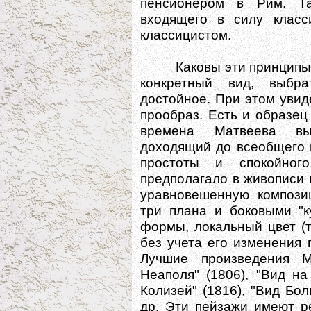
пенсионером в Рим. Т
входящего в силу класс
классицистом.
Каковы эти принципы в
конкретный вид, выбр
достойное. При этом уви
прообраз. Есть и образец 
времена Матвеева вы
доходящий до всеобщего 
простоты и спокойног
предполагало в живописи 
уравновешенную компози
три плана и боковыми "к
формы, локальный цвет (
без учета его изменения 
Лучшие произведения М
Неаполя" (1806), "Вид на
Колизей" (1816), "Вид Бол
др. Эти пейзажи имеют р