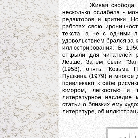
Живая свобода быстр
несколько ослабела - мо
редакторов и критики. Н
работах свою ироничност
текста, а не с одними 
удовольствием брался за 
иллюстрирования. В 1950
открыли для читателей р
Левше. Затем были "Зап
(1958), опять "Козьма П
Пушкина (1979) и многое 
привлекают к себе рисунк
юмором, легкостью и 
литературное наследие 
статьи о близких ему худ
литературе, об иллюстрац