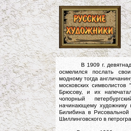
В 1909 г. девятна
осмелился послать сво
модному тогда англичанин
московских символистов 
Брюсову, и их напечата
чопорный петербургск
начинающему художнику п
Билибина в Рисовальной 
Шиллинговского в петрогра