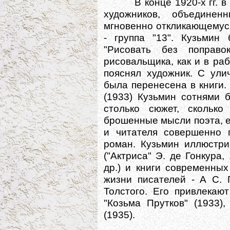
В конце 1920-х гг. в М
художников, объединен
мгновенно откликающемус
- группа "13". Кузьмин
"Рисовать без поправ
рисовальщика, как и в раб
пояснял художник. С ули
была перенесена в книги.
(1933) Кузьмин сотнями 
столько сюжет, сколько
брошенные мысли поэта, е
и читателя совершенно 
роман. Кузьмин иллюстри
("Актриса" Э. де Гонкура,
др.) и книги современных
жизни писателей - А С. 
Толстого. Его привлекаю
"Козьма Прутков" (1933)
(1935).