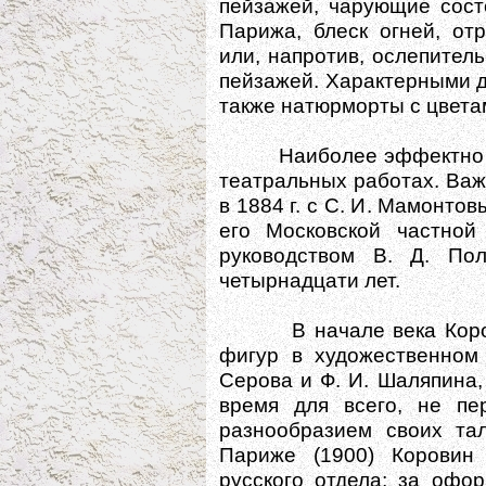
пейзажей, чарующие сост
Парижа, блеск огней, от
или, напротив, ослепите
пейзажей. Характерными д
также натюрморты с цвета
Наиболее эффектно Кор
театральных работах. Ва
в 1884 г. с С. И. Мамонто
его Московской частной
руководством В. Д. По
четырнадцати лет.
В начале века Коровин
фигур в художественном 
Серова и Ф. И. Шаляпина
время для всего, не пе
разнообразием своих та
Париже (1900) Коровин 
русского отдела; за офо