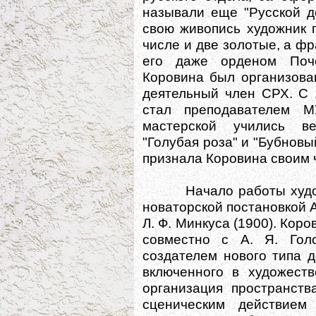
называли еще "Русской д
свою живопись художник 
числе и две золотые, а ф
его даже орденом Поче
Коровина был организова
деятельный член СРХ. С 
стал преподавателем М
мастерской учились в
"Голубая роза" и "Бубновый
признала Коровина своим 
Начало работы художни
новаторской постановкой А
Л. Ф. Минкуса (1900). Ко
совместно с А. Я. Гол
создателем нового типа 
включенного в художеств
организация пространств
сценическим действие