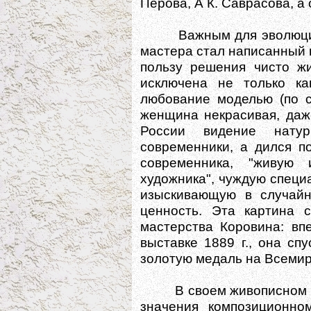
Перова, А К. Саврасова, а с
Важным для эволюции х
мастера стал написанный в 
пользу решения чисто ж
исключена не только ка
любование моделью (по с
женщина некрасивая, даж
России видение натур
современники, а дился п
современника, "живую 
художника", чуждую спец
изыскивающую в случай
ценность. Эта картина с
мастерства Коровина: вп
выставке 1889 г., она сп
золотую медаль на Всемир
В своем живописном мет
значения композиционно