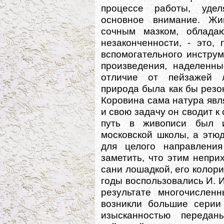
процессе работы, уде
основное внимание. Жи
сочным мазком, облада
незаконченности, - это,
вспомогательного инстру
произведения, наделенн
отличие от пейзажей л
природа была как бы резо
Коровина сама натура явл
и свою задачу он сводит к
путь в живописи был и
московской школы, а этю
для целого направления
заметить, что этим непр
сани лошадкой, его колор
годы воспользовались И. И.
результате многочислен
возникли большие серии 
изысканностью переда