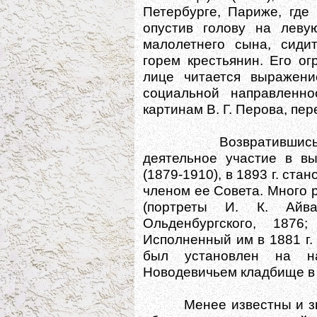
Петербурге, Париже, где
опустив голову на леву
малолетнего сына, сиди
горем крестьянин. Его ог
лице читается выражени
социальной направленно
картинам В. Г. Перова, пе
Возвратившись из И
деятельное участие в в
(1879-1910), в 1893 г. ст
членом ее Совета. Много 
(портреты И. К. Айва
Ольденбургского, 1876
Исполненный им в 1881 г.
был установлен на на
Новодевичьем кладбище в 
Менее известны и знач