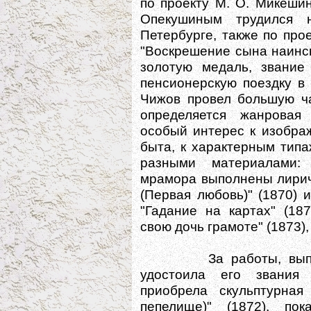
по проекту М. О. Микешин
Опекушиным трудился 
Петербурге, также по про
"Воскрешение сына наинс
золотую медаль, звание
пенсионерскую поездку в 
Чижов провел большую ча
определяется жанровая 
особый интерес к изобра
быта, к характерным тип
разными материалами: 
мрамора выполнены лирич
(Первая любовь)" (1870) и
"Гадание на картах" (18
свою дочь грамоте" (1873),
За работы, выполне
удостоила его звания 
приобрела скульптурная
пепелище)" (1872), по